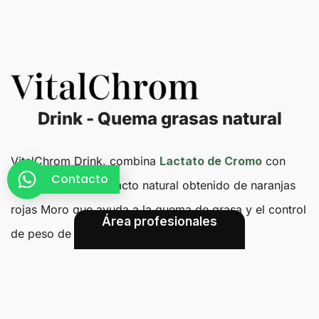
Drink - Quema grasas natural
VitalChrom Drink, combina
Lactato de Cromo
con
Contacto
MOROSIL®
, un extracto natural obtenido de naranjas
rojas Moro que ayuda a la quema de grasa y el control
Área profesionales
de peso de manera natural.
VitalChrom Drink, nutrición avanzada para un bienestar
integral.