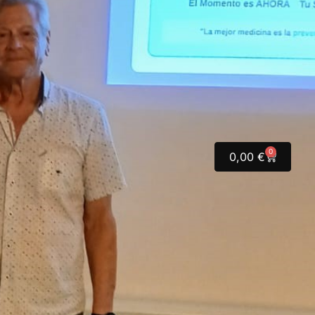
0
0,00
€